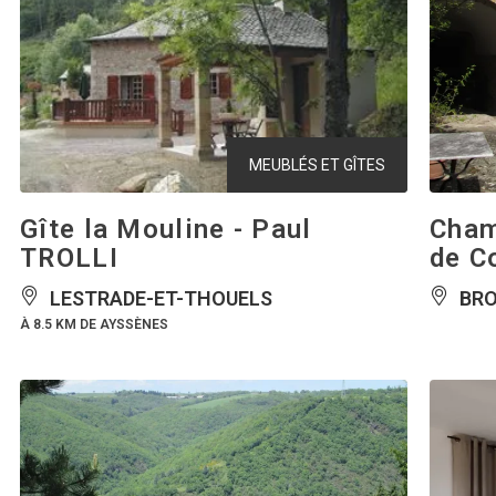
MEUBLÉS ET GÎTES
Gîte la Mouline - Paul
Cham
TROLLI
de C
LESTRADE-ET-THOUELS
BRO
À 8.5 KM DE AYSSÈNES