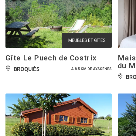
MEUBLÉS ET GÎTES
Gîte Le Puech de Costrix
Mais
du M
BROQUIÈS
À 8.5 KM DE AYSSÈNES
BRO