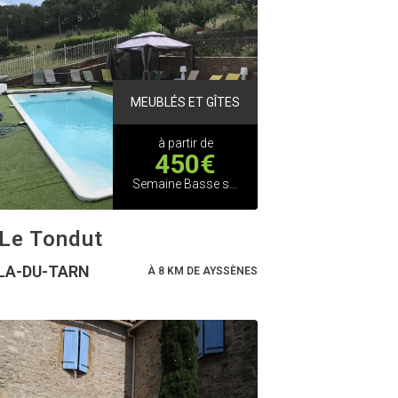
MEUBLÉS ET GÎTES
à partir de
450€
Semaine Basse saison
 Le Tondut
LA-DU-TARN
À 8 KM DE AYSSÈNES