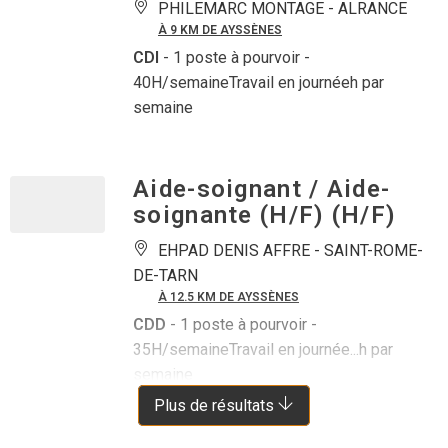
PHILEMARC MONTAGE -
ALRANCE
À 9 KM DE AYSSÈNES
CDI
- 1 poste à pourvoir
-
40H/semaineTravail en journéeh par
semaine
Aide-soignant / Aide-
soignante (H/F) (H/F)
EHPAD DENIS AFFRE -
SAINT-ROME-
DE-TARN
À 12.5 KM DE AYSSÈNES
CDD
- 1 poste à pourvoir
-
35H/semaineTravail en journée...h par
semaine
Plus de résultats