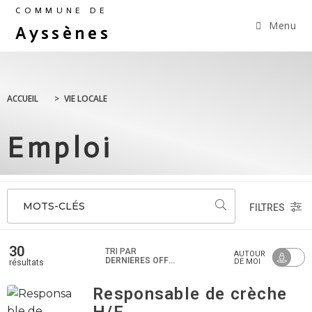
COMMUNE DE
Menu
Ayssènes
ACCUEIL
>
VIE LOCALE
Emploi
MOTS-CLÉS
FILTRES
30
TRI PAR
AUTOUR
DERNIÈRES OFFRES
DE MOI
résultats
Responsable de crèche