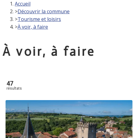
Accueil
>
Découvrir la commune
>
Tourisme et loisirs
>
À voir, à faire
À voir, à faire
47
résultats