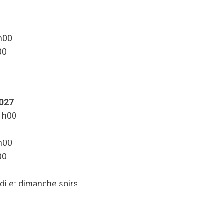
2h00
00
2027
21h00
2h00
00
di et dimanche soirs.