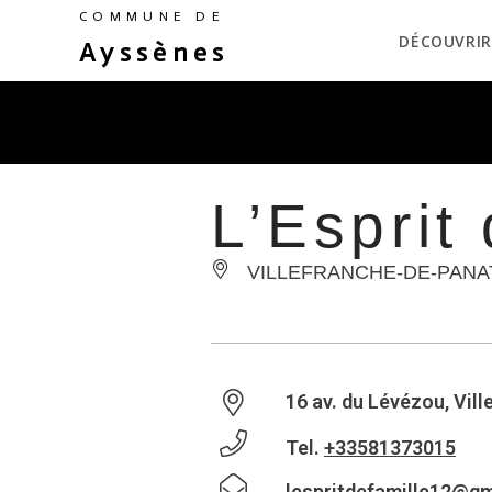
COMMUNE DE
DÉCOUVRIR
Ayssènes
L’Esprit
VILLEFRANCHE-DE-PANA
16 av. du Lévézou, Vil
Tel.
+33581373015
lespritdefamille12@g