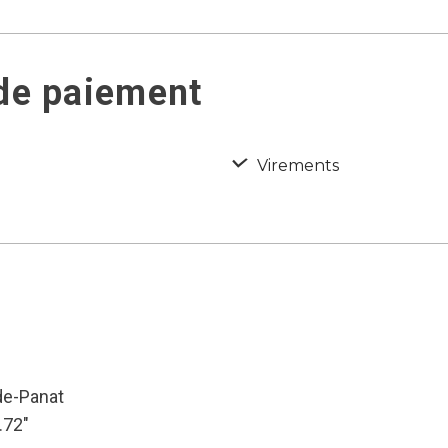
 de paiement
Virements
de-Panat
.72″