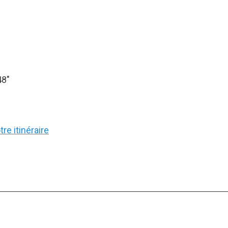
48″
re itinéraire