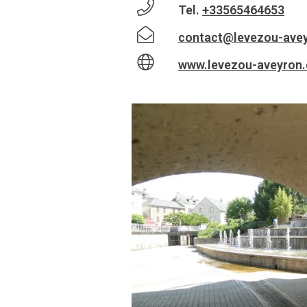
Tel.
+33565464653
contact@levezou-ave
www.levezou-aveyron