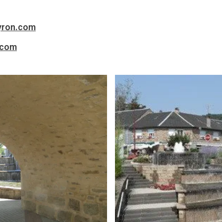
yron.com
.com