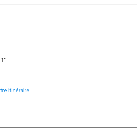
11″
re itinéraire