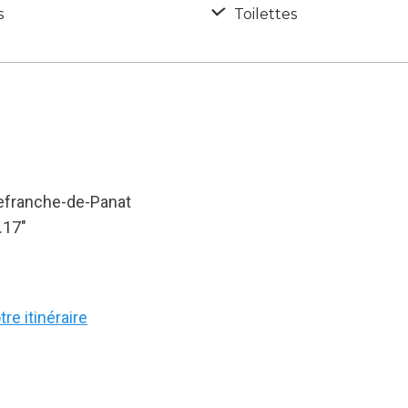
s
Toilettes
lefranche-de-Panat
.17″
re itinéraire