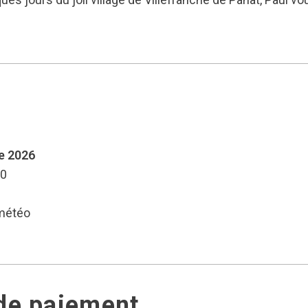
e 2026
00
 météo
 de paiement