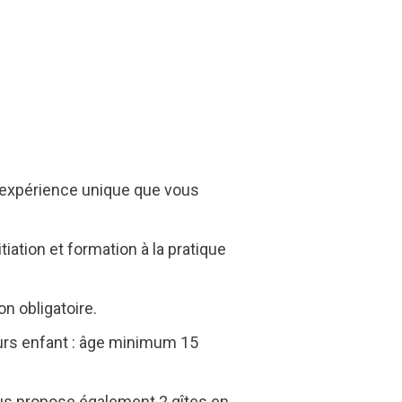
ne expérience unique que vous
iation et formation à la pratique
n obligatoire.
urs enfant : âge minimum 15
vous propose également 2 gîtes en