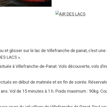
 et glisser sur le lac de Villefranche de panat, c’est u
DES LACS ».
ituée à Villefranche-de-Panat. Vols découverte, vols d’init
tués en début de matinée et en fin de soirée. Réservatio
 ans. Vol de 15 minutes à 1 h. Poids maximum : 90kg. Co
ues jours du joli village de Villefranche de Panat, Paul 